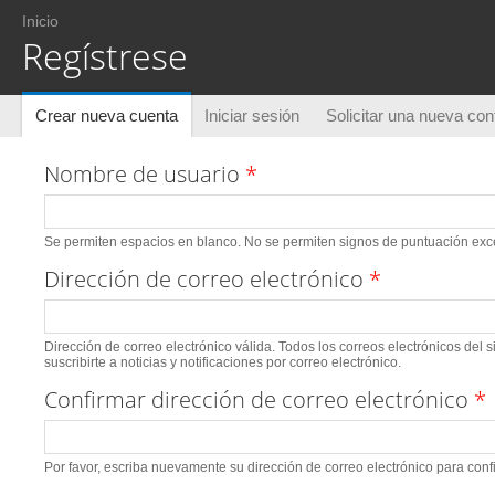
Usted está aquí
Inicio
Regístrese
Solapas principales
Crear nueva cuenta
(solapa activa)
Iniciar sesión
Solicitar una nueva co
Nombre de usuario
*
Se permiten espacios en blanco. No se permiten signos de puntuación excep
Dirección de correo electrónico
*
Dirección de correo electrónico válida. Todos los correos electrónicos del 
suscribirte a noticias y notificaciones por correo electrónico.
Confirmar dirección de correo electrónico
*
Por favor, escriba nuevamente su dirección de correo electrónico para conf