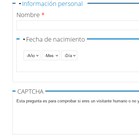
Ocultar
Información personal
Nombre
*
Fecha de nacimiento
Año
Mes
Día
Pestañas verticales
CAPTCHA
Esta pregunta es para comprobar si eres un visitante humano o no y