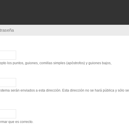
Pasar al
contenido
principal
ntraseña
to los puntos, guiones, comillas simples (apóstrofos) y guiones bajos,
sistema serán enviados a esta dirección. Esta dirección no se hará pública y sólo s
irmar que es correcto.