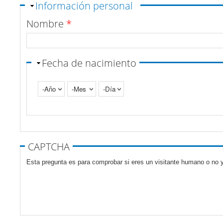
Ocultar
Información personal
Nombre
*
Fecha de nacimiento
Año
Mes
Día
Pestañas verticales
CAPTCHA
Esta pregunta es para comprobar si eres un visitante humano o no y