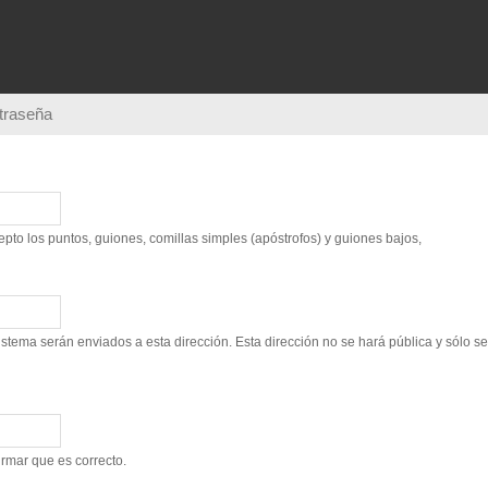
Pasar al
contenido
principal
ntraseña
to los puntos, guiones, comillas simples (apóstrofos) y guiones bajos,
sistema serán enviados a esta dirección. Esta dirección no se hará pública y sólo s
irmar que es correcto.