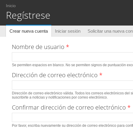
Usted está aquí
Inicio
Regístrese
Solapas principales
Crear nueva cuenta
(solapa activa)
Iniciar sesión
Solicitar una nueva co
Nombre de usuario
*
Se permiten espacios en blanco. No se permiten signos de puntuación excep
Dirección de correo electrónico
*
Dirección de correo electrónico válida. Todos los correos electrónicos del 
suscribirte a noticias y notificaciones por correo electrónico.
Confirmar dirección de correo electrónico
*
Por favor, escriba nuevamente su dirección de correo electrónico para conf