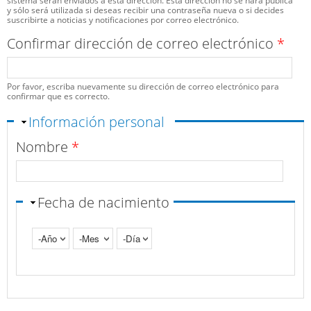
sistema serán enviados a esta dirección. Esta dirección no se hará pública
y sólo será utilizada si deseas recibir una contraseña nueva o si decides
suscribirte a noticias y notificaciones por correo electrónico.
Confirmar dirección de correo electrónico
*
Por favor, escriba nuevamente su dirección de correo electrónico para
confirmar que es correcto.
Ocultar
Información personal
Nombre
*
Fecha de nacimiento
Año
Mes
Día