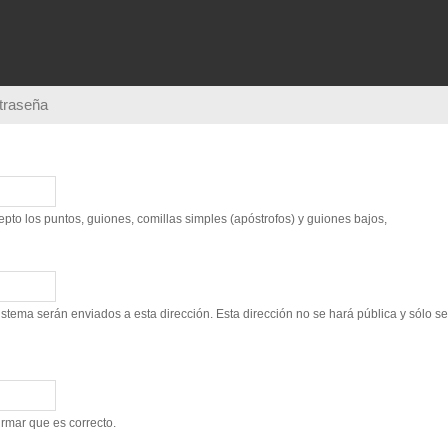
Pasar al
contenido
principal
ntraseña
to los puntos, guiones, comillas simples (apóstrofos) y guiones bajos,
sistema serán enviados a esta dirección. Esta dirección no se hará pública y sólo s
irmar que es correcto.