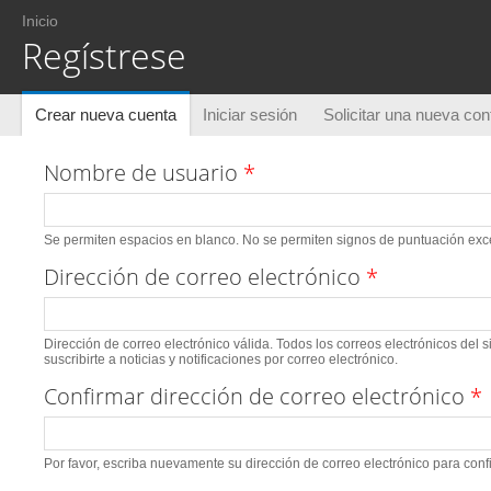
Usted está aquí
Inicio
Regístrese
Solapas principales
Crear nueva cuenta
(solapa activa)
Iniciar sesión
Solicitar una nueva co
Nombre de usuario
*
Se permiten espacios en blanco. No se permiten signos de puntuación excep
Dirección de correo electrónico
*
Dirección de correo electrónico válida. Todos los correos electrónicos del 
suscribirte a noticias y notificaciones por correo electrónico.
Confirmar dirección de correo electrónico
*
Por favor, escriba nuevamente su dirección de correo electrónico para conf