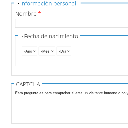
Ocultar
Información personal
Nombre
*
Fecha de nacimiento
Año
Mes
Día
Pestañas verticales
CAPTCHA
Esta pregunta es para comprobar si eres un visitante humano o no y