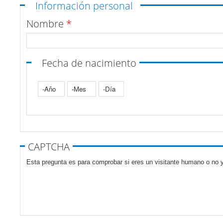
Ocultar
Información personal
Nombre
*
Fecha de nacimiento
Año
Mes
Día
Pestañas verticales
CAPTCHA
Esta pregunta es para comprobar si eres un visitante humano o no y