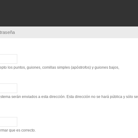
Pasar al
contenido
principal
ntraseña
to los puntos, guiones, comillas simples (apóstrofos) y guiones bajos,
sistema serán enviados a esta dirección. Esta dirección no se hará pública y sólo s
irmar que es correcto.