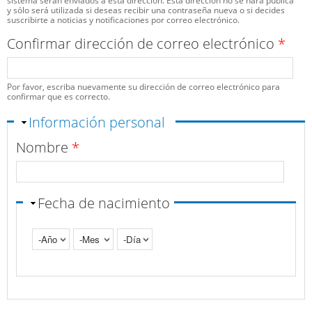
sistema serán enviados a esta dirección. Esta dirección no se hará pública
y sólo será utilizada si deseas recibir una contraseña nueva o si decides
suscribirte a noticias y notificaciones por correo electrónico.
Confirmar dirección de correo electrónico
*
Por favor, escriba nuevamente su dirección de correo electrónico para
confirmar que es correcto.
Ocultar
Información personal
Nombre
*
Fecha de nacimiento
Año
Mes
Día