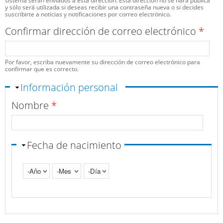
sistema serán enviados a esta dirección. Esta dirección no se hará pública
y sólo será utilizada si deseas recibir una contraseña nueva o si decides
suscribirte a noticias y notificaciones por correo electrónico.
Confirmar dirección de correo electrónico
*
Por favor, escriba nuevamente su dirección de correo electrónico para
confirmar que es correcto.
Ocultar
Información personal
Nombre
*
Fecha de nacimiento
Año
Mes
Día