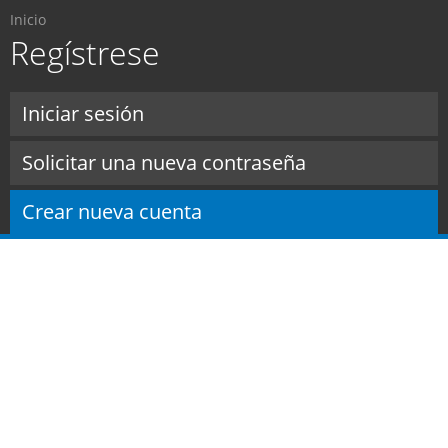
Usted está aquí
Pasar al
Inicio
contenido
Regístrese
principal
Solapas principales
Iniciar sesión
Solicitar una nueva contraseña
Crear nueva cuenta
(solapa activa)