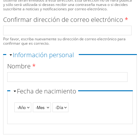
sistema serán enviados a esta dirección. Esta dirección no se hará pública
y sólo será utilizada si deseas recibir una contraseña nueva o si decides
suscribirte a noticias y notificaciones por correo electrónico.
Confirmar dirección de correo electrónico
*
Por favor, escriba nuevamente su dirección de correo electrónico para
confirmar que es correcto.
Ocultar
Información personal
Nombre
*
Fecha de nacimiento
Año
Mes
Día