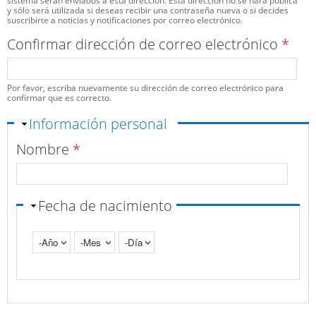
sistema serán enviados a esta dirección. Esta dirección no se hará pública
y sólo será utilizada si deseas recibir una contraseña nueva o si decides
suscribirte a noticias y notificaciones por correo electrónico.
Confirmar dirección de correo electrónico
*
Por favor, escriba nuevamente su dirección de correo electrónico para
confirmar que es correcto.
Ocultar
Información personal
Nombre
*
Fecha de nacimiento
Año
Mes
Día