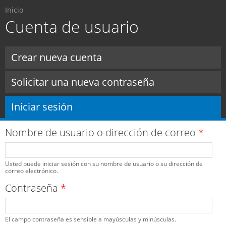
Usted está aquí
Pasar al
Inicio
contenido
Cuenta de usuario
principal
Solapas principales
Crear nueva cuenta
Solicitar una nueva contraseña
Iniciar sesión
(solapa activa)
Nombre de usuario o dirección de correo
*
Usted puede iniciar sesión con su nombre de usuario o su dirección de
correo electrónico.
Contraseña
*
El campo contraseña es sensible a mayúsculas y minúsculas.