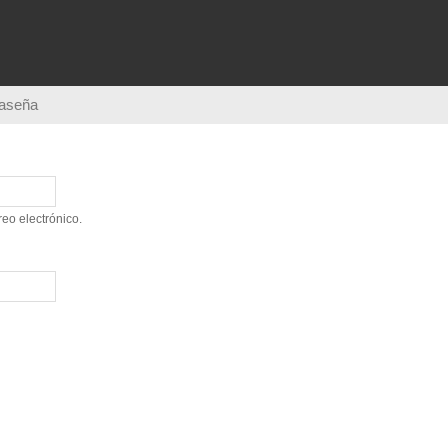
Pasar al
contenido
principal
raseña
eo electrónico.