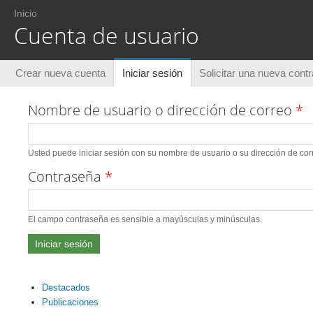
Usted está aquí
Inicio
Cuenta de usuario
Solapas principales
Crear nueva cuenta
Iniciar sesión
(solapa activa)
Solicitar una nueva cont
Nombre de usuario o dirección de correo
*
Usted puede iniciar sesión con su nombre de usuario o su dirección de corr
Contraseña
*
El campo contraseña es sensible a mayúsculas y minúsculas.
Destacados
Publicaciones