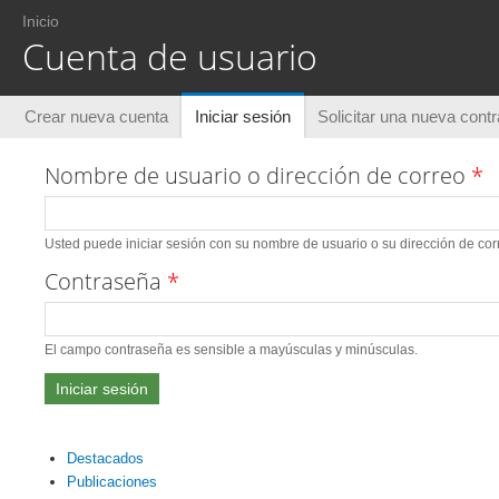
Usted está aquí
Inicio
Cuenta de usuario
Solapas principales
Crear nueva cuenta
Iniciar sesión
(solapa activa)
Solicitar una nueva cont
Nombre de usuario o dirección de correo
*
Usted puede iniciar sesión con su nombre de usuario o su dirección de corr
Contraseña
*
El campo contraseña es sensible a mayúsculas y minúsculas.
Destacados
Publicaciones