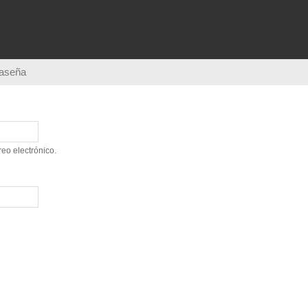
Pasar al
contenido
principal
raseña
eo electrónico.