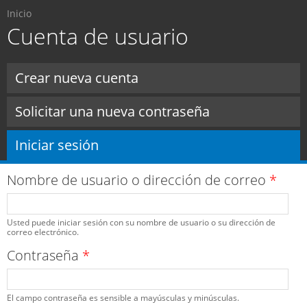
Usted está aquí
Pasar al
Inicio
contenido
Cuenta de usuario
principal
Solapas principales
Crear nueva cuenta
Solicitar una nueva contraseña
Iniciar sesión
(solapa activa)
Nombre de usuario o dirección de correo
*
Usted puede iniciar sesión con su nombre de usuario o su dirección de
correo electrónico.
Contraseña
*
El campo contraseña es sensible a mayúsculas y minúsculas.