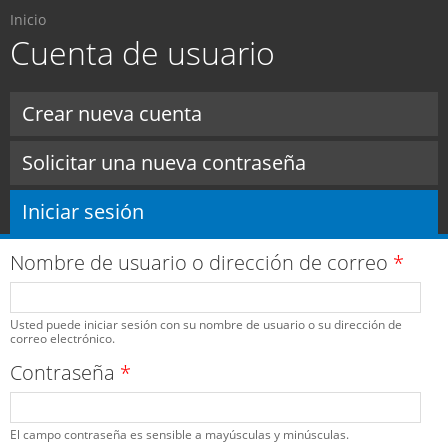
Usted está aquí
Pasar al
Inicio
contenido
Cuenta de usuario
principal
Solapas principales
Crear nueva cuenta
Solicitar una nueva contraseña
Iniciar sesión
(solapa activa)
Nombre de usuario o dirección de correo
*
Usted puede iniciar sesión con su nombre de usuario o su dirección de
correo electrónico.
Contraseña
*
El campo contraseña es sensible a mayúsculas y minúsculas.