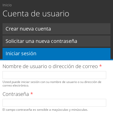
Usted está aquí
Pasar al
Inicio
contenido
Cuenta de usuario
principal
Solapas principales
Crear nueva cuenta
Solicitar una nueva contraseña
Iniciar sesión
(solapa activa)
Nombre de usuario o dirección de correo
*
Usted puede iniciar sesión con su nombre de usuario o su dirección de
correo electrónico.
Contraseña
*
El campo contraseña es sensible a mayúsculas y minúsculas.