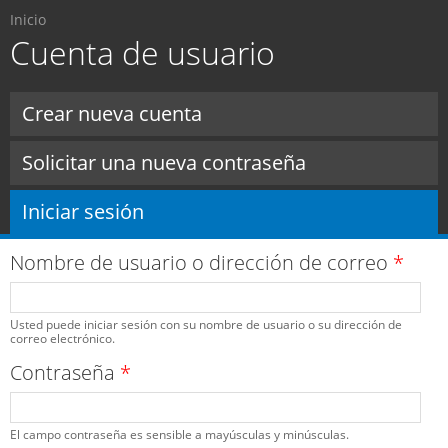
Usted está aquí
Pasar al
Inicio
contenido
Cuenta de usuario
principal
Solapas principales
Crear nueva cuenta
Solicitar una nueva contraseña
Iniciar sesión
(solapa activa)
Nombre de usuario o dirección de correo
*
Usted puede iniciar sesión con su nombre de usuario o su dirección de
correo electrónico.
Contraseña
*
El campo contraseña es sensible a mayúsculas y minúsculas.