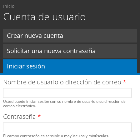
Usted está aquí
Pasar al
Inicio
contenido
Cuenta de usuario
principal
Solapas principales
Crear nueva cuenta
Solicitar una nueva contraseña
Iniciar sesión
(solapa activa)
Nombre de usuario o dirección de correo
*
Usted puede iniciar sesión con su nombre de usuario o su dirección de
correo electrónico.
Contraseña
*
El campo contraseña es sensible a mayúsculas y minúsculas.