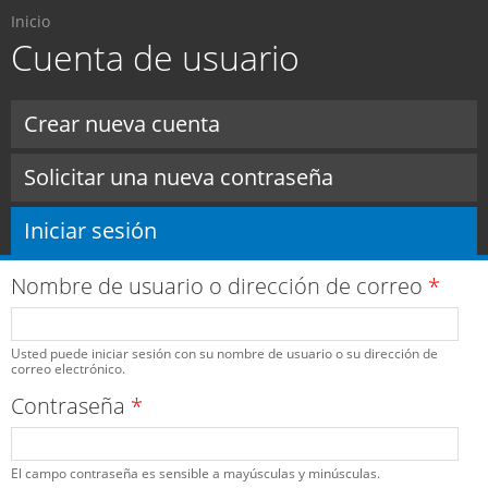
Usted está aquí
Pasar al
Inicio
contenido
Cuenta de usuario
principal
Solapas principales
Crear nueva cuenta
Solicitar una nueva contraseña
Iniciar sesión
(solapa activa)
Nombre de usuario o dirección de correo
*
Usted puede iniciar sesión con su nombre de usuario o su dirección de
correo electrónico.
Contraseña
*
El campo contraseña es sensible a mayúsculas y minúsculas.