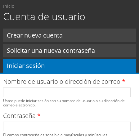
Usted está aquí
Pasar al
Inicio
contenido
Cuenta de usuario
principal
Solapas principales
Crear nueva cuenta
Solicitar una nueva contraseña
Iniciar sesión
(solapa activa)
Nombre de usuario o dirección de correo
*
Usted puede iniciar sesión con su nombre de usuario o su dirección de
correo electrónico.
Contraseña
*
El campo contraseña es sensible a mayúsculas y minúsculas.