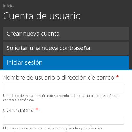
Usted está aquí
Pasar al
Inicio
contenido
Cuenta de usuario
principal
Solapas principales
Crear nueva cuenta
Solicitar una nueva contraseña
Iniciar sesión
(solapa activa)
Nombre de usuario o dirección de correo
*
Usted puede iniciar sesión con su nombre de usuario o su dirección de
correo electrónico.
Contraseña
*
El campo contraseña es sensible a mayúsculas y minúsculas.