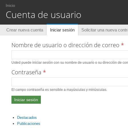
Usted está aquí
Inicio
Cuenta de usuario
Solapas principales
Crear nueva cuenta
Iniciar sesión
(solapa activa)
Solicitar una nueva cont
Nombre de usuario o dirección de correo
*
Usted puede iniciar sesión con su nombre de usuario o su dirección de corr
Contraseña
*
El campo contraseña es sensible a mayúsculas y minúsculas.
Destacados
Publicaciones