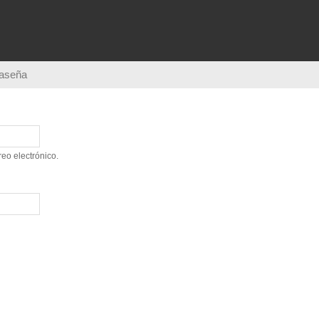
Pasar al
contenido
principal
raseña
eo electrónico.