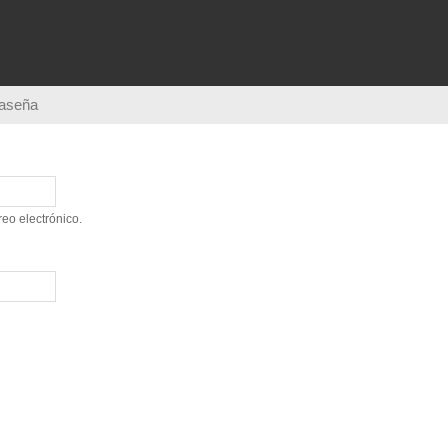
Pasar al
contenido
principal
raseña
eo electrónico.