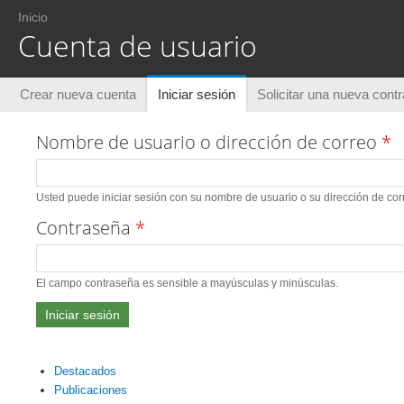
Usted está aquí
Inicio
Cuenta de usuario
Solapas principales
Crear nueva cuenta
Iniciar sesión
(solapa activa)
Solicitar una nueva cont
Nombre de usuario o dirección de correo
*
Usted puede iniciar sesión con su nombre de usuario o su dirección de corr
Contraseña
*
El campo contraseña es sensible a mayúsculas y minúsculas.
Destacados
Publicaciones