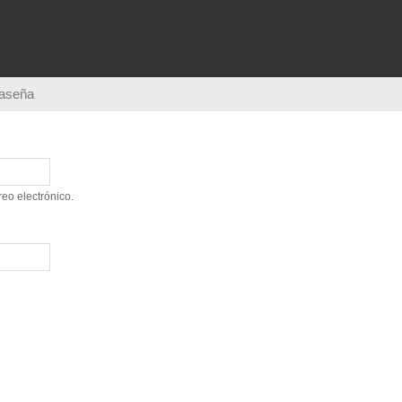
Pasar al
contenido
principal
raseña
eo electrónico.