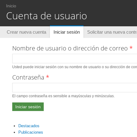
Usted está aquí
Inicio
Cuenta de usuario
Solapas principales
Crear nueva cuenta
Iniciar sesión
(solapa activa)
Solicitar una nueva cont
Nombre de usuario o dirección de correo
*
Usted puede iniciar sesión con su nombre de usuario o su dirección de corr
Contraseña
*
El campo contraseña es sensible a mayúsculas y minúsculas.
Destacados
Publicaciones