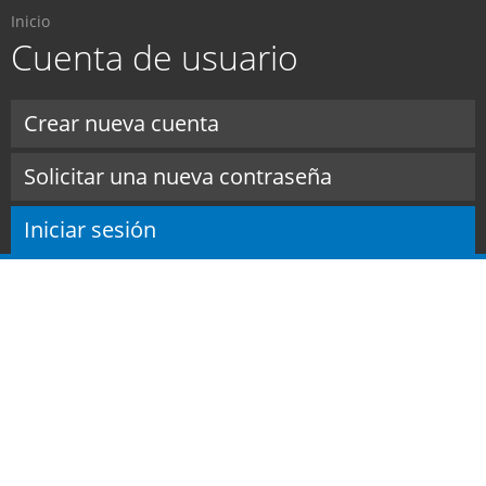
Usted está aquí
Pasar al
Inicio
contenido
Cuenta de usuario
principal
Solapas principales
Crear nueva cuenta
Solicitar una nueva contraseña
Iniciar sesión
(solapa activa)