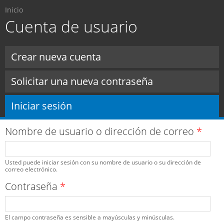
Usted está aquí
Pasar al
Inicio
contenido
Cuenta de usuario
principal
Solapas principales
Crear nueva cuenta
Solicitar una nueva contraseña
Iniciar sesión
(solapa activa)
Nombre de usuario o dirección de correo
*
Usted puede iniciar sesión con su nombre de usuario o su dirección de
correo electrónico.
Contraseña
*
El campo contraseña es sensible a mayúsculas y minúsculas.