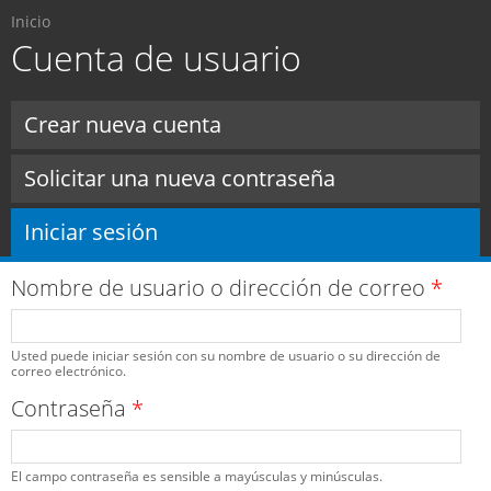
Usted está aquí
Pasar al
Inicio
contenido
Cuenta de usuario
principal
Solapas principales
Crear nueva cuenta
Solicitar una nueva contraseña
Iniciar sesión
(solapa activa)
Nombre de usuario o dirección de correo
*
Usted puede iniciar sesión con su nombre de usuario o su dirección de
correo electrónico.
Contraseña
*
El campo contraseña es sensible a mayúsculas y minúsculas.