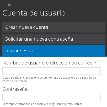
Usted está aquí
Pasar al
Inicio
contenido
Cuenta de usuario
principal
Solapas principales
Crear nueva cuenta
Solicitar una nueva contraseña
Iniciar sesión
(solapa activa)
Nombre de usuario o dirección de correo
*
Usted puede iniciar sesión con su nombre de usuario o su dirección de
correo electrónico.
Contraseña
*
El campo contraseña es sensible a mayúsculas y minúsculas.