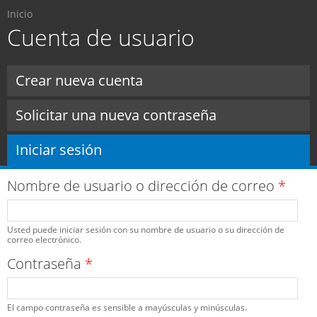
Usted está aquí
Pasar al
Inicio
contenido
Cuenta de usuario
principal
Solapas principales
Crear nueva cuenta
Solicitar una nueva contraseña
Iniciar sesión
(solapa activa)
Nombre de usuario o dirección de correo
*
Usted puede iniciar sesión con su nombre de usuario o su dirección de
correo electrónico.
Contraseña
*
El campo contraseña es sensible a mayúsculas y minúsculas.