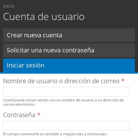
Usted está aquí
Pasar al
Inicio
contenido
Cuenta de usuario
principal
Solapas principales
Crear nueva cuenta
Solicitar una nueva contraseña
Iniciar sesión
(solapa activa)
Nombre de usuario o dirección de correo
*
Usted puede iniciar sesión con su nombre de usuario o su dirección de
correo electrónico.
Contraseña
*
El campo contraseña es sensible a mayúsculas y minúsculas.