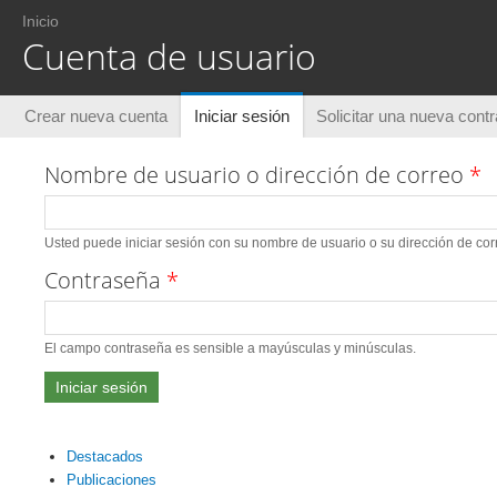
Usted está aquí
Inicio
Cuenta de usuario
Solapas principales
Crear nueva cuenta
Iniciar sesión
(solapa activa)
Solicitar una nueva cont
Nombre de usuario o dirección de correo
*
Usted puede iniciar sesión con su nombre de usuario o su dirección de corr
Contraseña
*
El campo contraseña es sensible a mayúsculas y minúsculas.
Destacados
Publicaciones