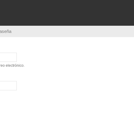
Pasar al
contenido
principal
raseña
eo electrónico.