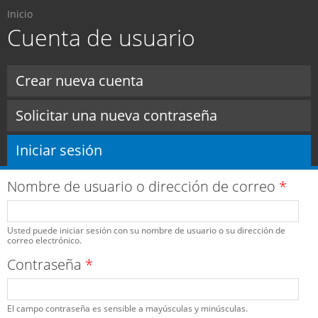
Usted está aquí
Pasar al
Inicio
contenido
Cuenta de usuario
principal
Solapas principales
Crear nueva cuenta
Solicitar una nueva contraseña
Iniciar sesión
(solapa activa)
Nombre de usuario o dirección de correo
*
Usted puede iniciar sesión con su nombre de usuario o su dirección de
correo electrónico.
Contraseña
*
El campo contraseña es sensible a mayúsculas y minúsculas.