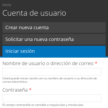
Usted está aquí
Pasar al
Inicio
contenido
Cuenta de usuario
principal
Solapas principales
Crear nueva cuenta
Solicitar una nueva contraseña
Iniciar sesión
(solapa activa)
Nombre de usuario o dirección de correo
*
Usted puede iniciar sesión con su nombre de usuario o su dirección de
correo electrónico.
Contraseña
*
El campo contraseña es sensible a mayúsculas y minúsculas.