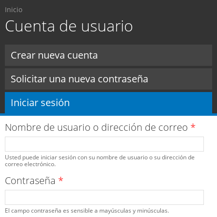
Usted está aquí
Pasar al
Inicio
contenido
Cuenta de usuario
principal
Solapas principales
Crear nueva cuenta
Solicitar una nueva contraseña
Iniciar sesión
(solapa activa)
Nombre de usuario o dirección de correo
*
Usted puede iniciar sesión con su nombre de usuario o su dirección de
correo electrónico.
Contraseña
*
El campo contraseña es sensible a mayúsculas y minúsculas.