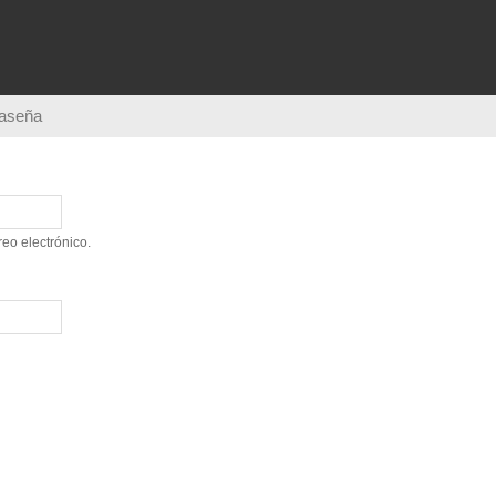
Pasar al
contenido
principal
raseña
eo electrónico.