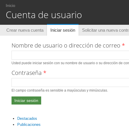
Usted está aquí
Inicio
Cuenta de usuario
Solapas principales
Crear nueva cuenta
Iniciar sesión
(solapa activa)
Solicitar una nueva cont
Nombre de usuario o dirección de correo
*
Usted puede iniciar sesión con su nombre de usuario o su dirección de corr
Contraseña
*
El campo contraseña es sensible a mayúsculas y minúsculas.
Destacados
Publicaciones