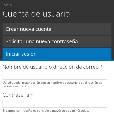
Usted está aquí
Pasar al
Inicio
contenido
Cuenta de usuario
principal
Solapas principales
Crear nueva cuenta
Solicitar una nueva contraseña
Iniciar sesión
(solapa activa)
Nombre de usuario o dirección de correo
*
Usted puede iniciar sesión con su nombre de usuario o su dirección de
correo electrónico.
Contraseña
*
El campo contraseña es sensible a mayúsculas y minúsculas.