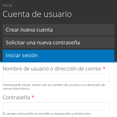
Usted está aquí
Pasar al
Inicio
contenido
Cuenta de usuario
principal
Solapas principales
Crear nueva cuenta
Solicitar una nueva contraseña
Iniciar sesión
(solapa activa)
Nombre de usuario o dirección de correo
*
Usted puede iniciar sesión con su nombre de usuario o su dirección de
correo electrónico.
Contraseña
*
El campo contraseña es sensible a mayúsculas y minúsculas.