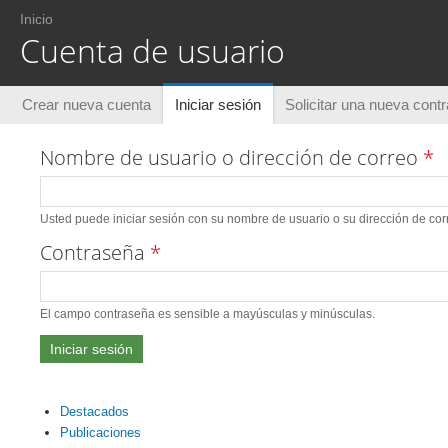
Usted está aquí
Inicio
Cuenta de usuario
Solapas principales
Crear nueva cuenta
Iniciar sesión
(solapa activa)
Solicitar una nueva cont
Nombre de usuario o dirección de correo
*
Usted puede iniciar sesión con su nombre de usuario o su dirección de corr
Contraseña
*
El campo contraseña es sensible a mayúsculas y minúsculas.
Destacados
Publicaciones