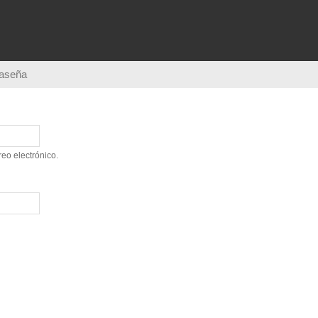
Pasar al
contenido
principal
raseña
eo electrónico.