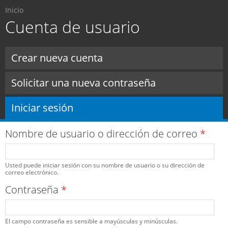
Usted está aquí
Pasar al
Inicio
contenido
Cuenta de usuario
principal
Solapas principales
Crear nueva cuenta
Solicitar una nueva contraseña
Iniciar sesión
(solapa activa)
Nombre de usuario o dirección de correo
*
Usted puede iniciar sesión con su nombre de usuario o su dirección de
correo electrónico.
Contraseña
*
El campo contraseña es sensible a mayúsculas y minúsculas.