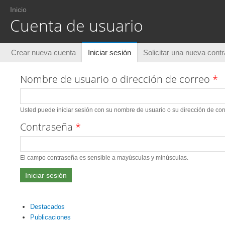
Usted está aquí
Inicio
Cuenta de usuario
Solapas principales
Crear nueva cuenta
Iniciar sesión
(solapa activa)
Solicitar una nueva cont
Nombre de usuario o dirección de correo
*
Usted puede iniciar sesión con su nombre de usuario o su dirección de corr
Contraseña
*
El campo contraseña es sensible a mayúsculas y minúsculas.
Destacados
Publicaciones