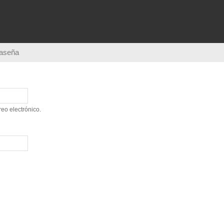
Pasar al
contenido
principal
raseña
eo electrónico.