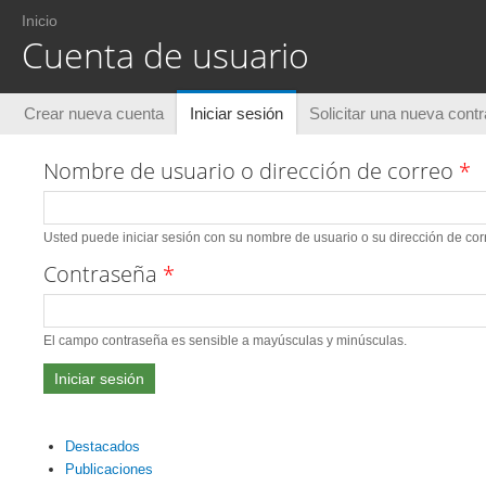
Usted está aquí
Inicio
Cuenta de usuario
Solapas principales
Crear nueva cuenta
Iniciar sesión
(solapa activa)
Solicitar una nueva cont
Nombre de usuario o dirección de correo
*
Usted puede iniciar sesión con su nombre de usuario o su dirección de corr
Contraseña
*
El campo contraseña es sensible a mayúsculas y minúsculas.
Destacados
Publicaciones