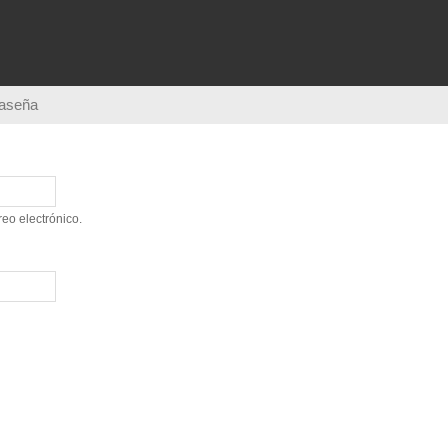
Pasar al
contenido
principal
raseña
eo electrónico.