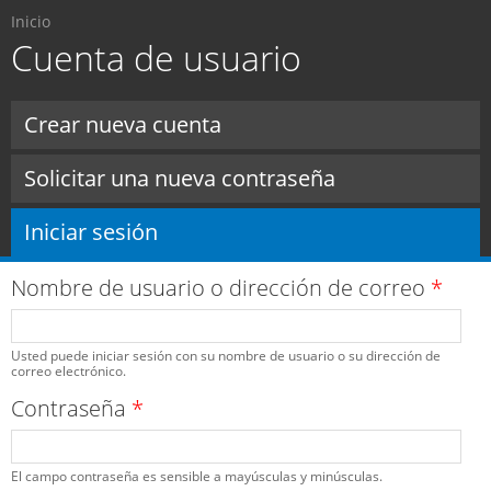
Usted está aquí
Pasar al
Inicio
contenido
Cuenta de usuario
principal
Solapas principales
Crear nueva cuenta
Solicitar una nueva contraseña
Iniciar sesión
(solapa activa)
Nombre de usuario o dirección de correo
*
Usted puede iniciar sesión con su nombre de usuario o su dirección de
correo electrónico.
Contraseña
*
El campo contraseña es sensible a mayúsculas y minúsculas.