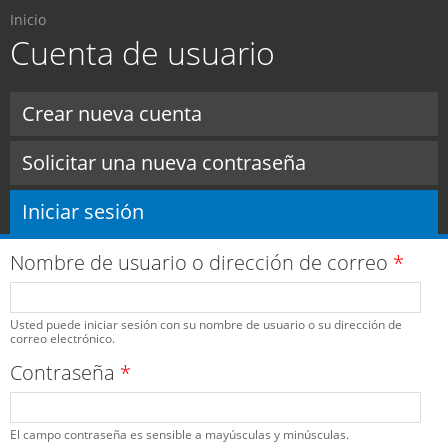
Usted está aquí
Pasar al
Inicio
contenido
Cuenta de usuario
principal
Solapas principales
Crear nueva cuenta
Solicitar una nueva contraseña
Iniciar sesión
(solapa activa)
Nombre de usuario o dirección de correo
*
Usted puede iniciar sesión con su nombre de usuario o su dirección de
correo electrónico.
Contraseña
*
El campo contraseña es sensible a mayúsculas y minúsculas.