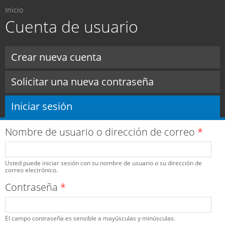
Usted está aquí
Pasar al
Inicio
contenido
Cuenta de usuario
principal
Solapas principales
Crear nueva cuenta
Solicitar una nueva contraseña
Iniciar sesión
(solapa activa)
Nombre de usuario o dirección de correo
*
Usted puede iniciar sesión con su nombre de usuario o su dirección de
correo electrónico.
Contraseña
*
El campo contraseña es sensible a mayúsculas y minúsculas.