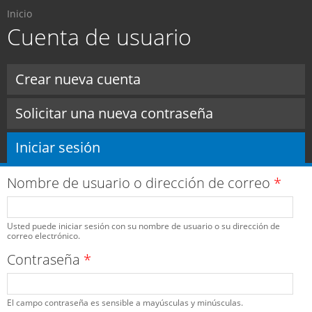
Usted está aquí
Pasar al
Inicio
contenido
Cuenta de usuario
principal
Solapas principales
Crear nueva cuenta
Solicitar una nueva contraseña
Iniciar sesión
(solapa activa)
Nombre de usuario o dirección de correo
*
Usted puede iniciar sesión con su nombre de usuario o su dirección de
correo electrónico.
Contraseña
*
El campo contraseña es sensible a mayúsculas y minúsculas.