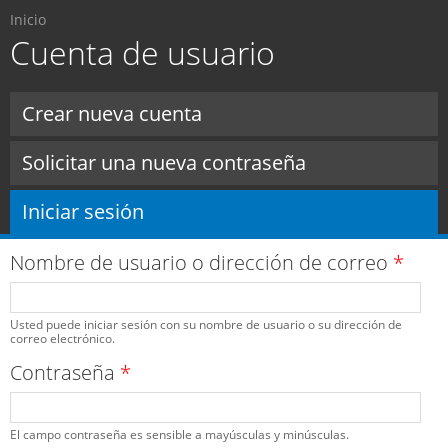
Usted está aquí
Pasar al
Inicio
contenido
Cuenta de usuario
principal
Solapas principales
Crear nueva cuenta
Solicitar una nueva contraseña
Iniciar sesión
(solapa activa)
Nombre de usuario o dirección de correo
*
Usted puede iniciar sesión con su nombre de usuario o su dirección de
correo electrónico.
Contraseña
*
El campo contraseña es sensible a mayúsculas y minúsculas.