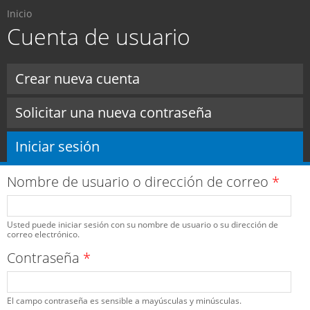
Usted está aquí
Pasar al
Inicio
contenido
Cuenta de usuario
principal
Solapas principales
Crear nueva cuenta
Solicitar una nueva contraseña
Iniciar sesión
(solapa activa)
Nombre de usuario o dirección de correo
*
Usted puede iniciar sesión con su nombre de usuario o su dirección de
correo electrónico.
Contraseña
*
El campo contraseña es sensible a mayúsculas y minúsculas.