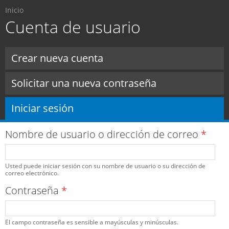
Usted está aquí
Pasar al
Inicio
contenido
Cuenta de usuario
principal
Solapas principales
Crear nueva cuenta
Solicitar una nueva contraseña
Iniciar sesión
(solapa activa)
Nombre de usuario o dirección de correo
*
Usted puede iniciar sesión con su nombre de usuario o su dirección de
correo electrónico.
Contraseña
*
El campo contraseña es sensible a mayúsculas y minúsculas.