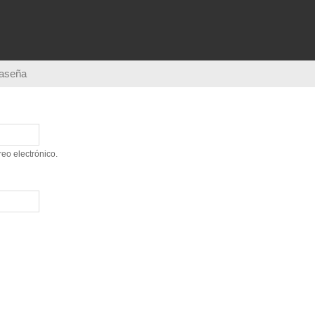
Pasar al
contenido
principal
raseña
eo electrónico.