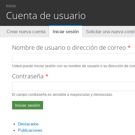
Usted está aquí
Inicio
Cuenta de usuario
Solapas principales
Crear nueva cuenta
Iniciar sesión
(solapa activa)
Solicitar una nueva cont
Nombre de usuario o dirección de correo
*
Usted puede iniciar sesión con su nombre de usuario o su dirección de corr
Contraseña
*
El campo contraseña es sensible a mayúsculas y minúsculas.
Destacados
Publicaciones