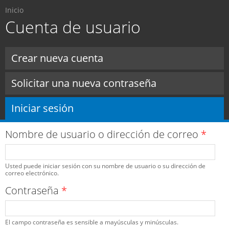
Usted está aquí
Pasar al
Inicio
contenido
Cuenta de usuario
principal
Solapas principales
Crear nueva cuenta
Solicitar una nueva contraseña
Iniciar sesión
(solapa activa)
Nombre de usuario o dirección de correo
*
Usted puede iniciar sesión con su nombre de usuario o su dirección de
correo electrónico.
Contraseña
*
El campo contraseña es sensible a mayúsculas y minúsculas.